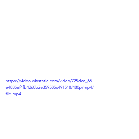
https://video.wixstatic.com/video/729dca_65
e4835ef4fb4260b2e359585c491518/480p/mp4/
file.mp4